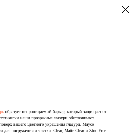
урь
образует непроницаемый барьер, который защищает от
Эстетически наши прозрачные глазури обеспечивают
поверх вашего цветного украшения глазури. Mayco
и для погружения и чистки: Clear, Matte Clear и Zinc-Free