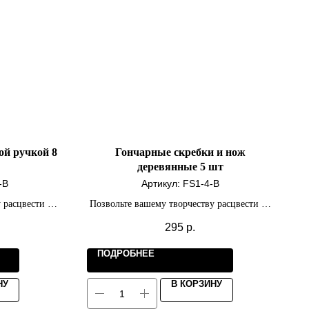
ой ручкой 8
Гончарные скребки и нож
деревянные 5 шт
-B
Артикул:
FS1-4-B
 расцвести на
Позвольте вашему творчеству расцвести на
ь.
полную мощность.
295
р.
ПОДРОБНЕЕ
НУ
В КОРЗИНУ