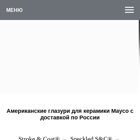
МЕНЮ
Американские глазури для керамики Mayco с
доставкой по России
Stroke & Coat®
→
Speckled S&C®
→