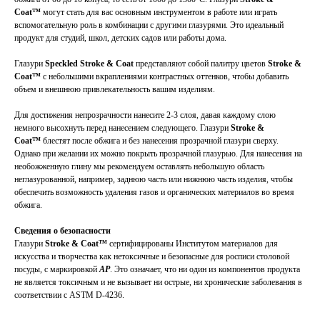
Coat™
могут стать для вас основным инструментом в работе или играть
вспомогательную роль в комбинации с другими глазурями. Это идеальный
продукт для студий, школ, детских садов или работы дома.
Глазури
Speckled Stroke & Coat
представляют собой палитру цветов
Stroke &
Coat™
с небольшими вкраплениями контрастных оттенков, чтобы добавить
объем и внешнюю привлекательность вашим изделиям.
Для достижения непрозрачности нанесите 2-3 слоя, давая каждому слою
немного высохнуть перед нанесением следующего. Глазури
Stroke &
Coat™
блестят после обжига и без нанесения прозрачной глазури сверху.
Однако при желании их можно покрыть прозрачной глазурью. Для нанесения на
необожженную глину мы рекомендуем оставлять небольшую область
неглазурованной, например, заднюю часть или нижнюю часть изделия, чтобы
обеспечить возможность удаления газов и органических материалов во время
обжига.
Сведения о безопасности
Глазури
Stroke & Coat™
сертифицированы Институтом материалов для
искусства и творчества как нетоксичные и безопасные для росписи столовой
посуды, с маркировкой
AP
. Это означает, что ни один из компонентов продукта
не является токсичным и не вызывает ни острые, ни хронические заболевания в
соответствии с ASTM D-4236.