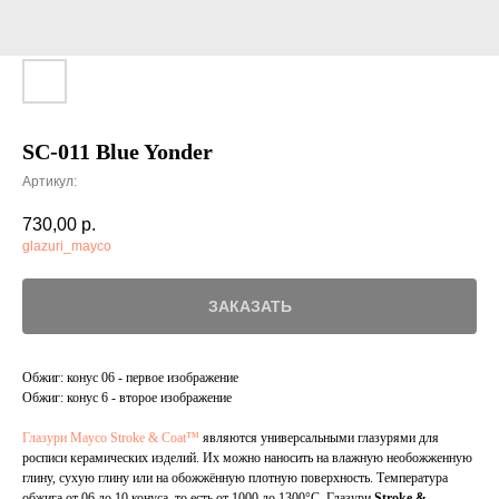
SC-011 Blue Yonder
Артикул:
730,00
р.
glazuri_mayco
ЗАКАЗАТЬ
Обжиг: конус 06 - первое изображение
Обжиг: конус 6 - второе изображение
Глазури Mayco Stroke & Coat™
являются универсальными глазурями для
росписи керамических изделий. Их можно наносить на влажную необожженную
глину, сухую глину или на обожжённую плотную поверхность. Температура
обжига от 06 до 10 конуса, то есть от 1000 до 1300°С. Глазури
Stroke &