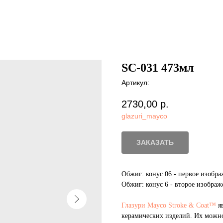
SC-031 473мл
Артикул:
2730,00
р.
glazuri_mayco
ЗАКАЗАТЬ
Обжиг: конус 06 - первое изобр
Обжиг: конус 6 - второе изображ
Глазури Mayco Stroke & Coat™
яв
керамических изделий. Их можн