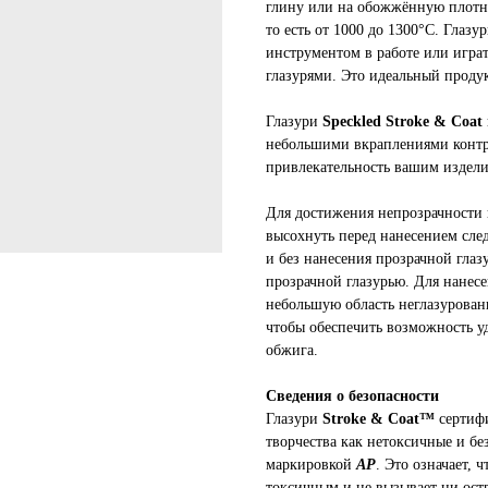
глину или на обожжённую плотну
то есть от 1000 до 1300°С. Глазу
инструментом в работе или игра
глазурями. Это идеальный продук
Глазури
Speckled Stroke & Coat
небольшими вкраплениями контр
привлекательность вашим издели
Для достижения непрозрачности 
высохнуть перед нанесением сл
и без нанесения прозрачной гла
прозрачной глазурью. Для нанес
небольшую область неглазурован
чтобы обеспечить возможность уд
обжига.
Сведения о безопасности
Глазури
Stroke & Coat™
сертиф
творчества как нетоксичные и бе
маркировкой
AP
. Это означает, 
токсичным и не вызывает ни ост