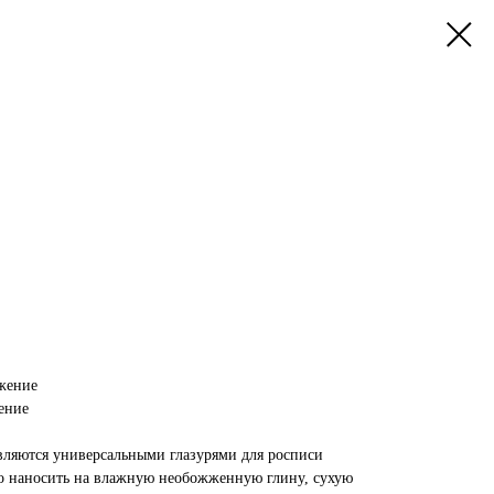
ажение
ение
ляются универсальными глазурями для росписи
о наносить на влажную необожженную глину, сухую