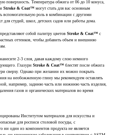
ю поверхность. Температура обжига от 06 до 10 конуса,
ри
Stroke & Coat™
могут стать для вас основным
ть вспомогательную роль в комбинации с другими
т для студий, школ, детских садов или работы дома.
представляют собой палитру цветов
Stroke & Coat™
с
астных оттенков, чтобы добавить объем и внешнюю
ям.
нанесите 2-3 слоя, давая каждому слою немного
едующего. Глазури
Stroke & Coat™
блестят после обжига
зури сверху. Однако при желании их можно покрыть
ения на необожженную глину мы рекомендуем оставлять
ной, например, заднюю часть или нижнюю часть изделия,
аления газов и органических материалов во время
ицированы Институтом материалов для искусства и
зопасные для росписи столовой посуды, с
что ни один из компонентов продукта не является
рые, ни хронические заболевания в соответствии с ASTM