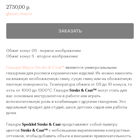
2730,00
р.
glazuri_mayco
ЗАКАЗАТЬ
Обжиг: конус 06 - первое изображение
Обжиг: конус 6 - второе изображение
Глазури Mayco Stroke & Coat™
являются универсальными
глазурями для росписи керамических изделий. Их можно наносить
на влажную необожженную глину, сухую глину или на обожжённую
плотную поверхность. Температура обжига от 06 до 10 конуса, то
Stroke & Coat™
есть от 1000 до 1300°С. Глазури
могут стать для
вас основным инструментом в работе или играть
вспомогательную роль в комбинации с другими глазурями. Это
идеальный продукт для студий, школ, детских садов или работы
дома.
Speckled Stroke & Coat
Глазури
представляют собой палитру
Stroke & Coat™
цветов
с небольшими вкраплениями контрастных
оттенков, чтобы добавить объем и внешнюю привлекательность