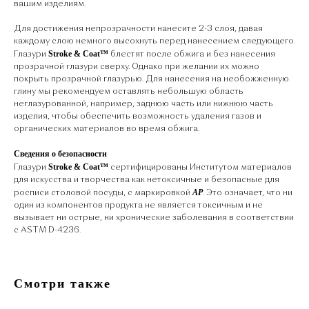
вашим изделиям.
Для достижения непрозрачности нанесите 2-3 слоя, давая
каждому слою немного высохнуть перед нанесением следующего.
Stroke & Coat™
Глазури
блестят после обжига и без нанесения
прозрачной глазури сверху. Однако при желании их можно
покрыть прозрачной глазурью. Для нанесения на необожженную
глину мы рекомендуем оставлять небольшую область
неглазурованной, например, заднюю часть или нижнюю часть
изделия, чтобы обеспечить возможность удаления газов и
органических материалов во время обжига.
Сведения о безопасности
Stroke & Coat™
Глазури
сертифицированы Институтом материалов
для искусства и творчества как нетоксичные и безопасные для
AP
росписи столовой посуды, с маркировкой
. Это означает, что ни
один из компонентов продукта не является токсичным и не
вызывает ни острые, ни хронические заболевания в соответствии
с ASTM D-4236.
Смотри также