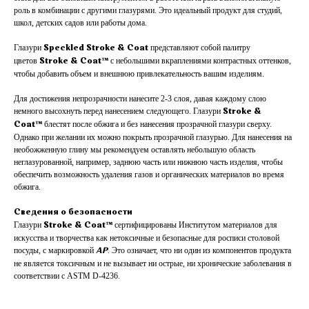
роль в комбинации с другими глазурями. Это идеальный продукт для студий,
школ, детских садов или работы дома.
Глазури
представляют собой палитру
Speckled Stroke & Coat
цветов
с небольшими вкраплениями контрастных оттенков,
Stroke & Coat™
чтобы добавить объем и внешнюю привлекательность вашим изделиям.
Для достижения непрозрачности нанесите 2-3 слоя, давая каждому слою
немного высохнуть перед нанесением следующего. Глазури
Stroke &
блестят после обжига и без нанесения прозрачной глазури сверху.
Coat™
Однако при желании их можно покрыть прозрачной глазурью. Для нанесения на
необожженную глину мы рекомендуем оставлять небольшую область
неглазурованной, например, заднюю часть или нижнюю часть изделия, чтобы
обеспечить возможность удаления газов и органических материалов во время
обжига.
Сведения о безопасности
Глазури
сертифицированы Институтом материалов для
Stroke & Coat™
искусства и творчества как нетоксичные и безопасные для росписи столовой
посуды, с маркировкой
. Это означает, что ни один из компонентов продукта
AP
не является токсичным и не вызывает ни острые, ни хронические заболевания в
соответствии с ASTM D-4236.