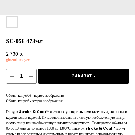
SC-058 473мл
2 730
р.
glazuri_mayco
ЗАКАЗАТЬ
Обжиг: конус 06 - первое изображение
Обжиг: конус 6 - второе изображение
Глазури
являются универсальными глазурями для росписи
Stroke & Coat™
керамических изделий. Их можно наносить на влажную необожженную глину,
сухую глину или на обожжённую плотную поверхность. Температура обжига от
06 до 10 конуса, то есть от 1000 до 1300°С. Глазури
могут
Stroke & Coat™
стать для вас основным инструментом в работе или играть вспомогательную