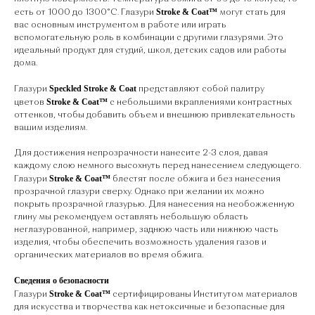
Stroke & Coat™
есть от 1000 до 1300°С. Глазури
могут стать для
вас основным инструментом в работе или играть
вспомогательную роль в комбинации с другими глазурями. Это
идеальный продукт для студий, школ, детских садов или работы
дома.
Speckled Stroke & Coat
Глазури
представляют собой палитру
Stroke & Coat™
цветов
с небольшими вкраплениями контрастных
оттенков, чтобы добавить объем и внешнюю привлекательность
вашим изделиям.
Для достижения непрозрачности нанесите 2-3 слоя, давая
каждому слою немного высохнуть перед нанесением следующего.
Stroke & Coat™
Глазури
блестят после обжига и без нанесения
прозрачной глазури сверху. Однако при желании их можно
покрыть прозрачной глазурью. Для нанесения на необожженную
глину мы рекомендуем оставлять небольшую область
неглазурованной, например, заднюю часть или нижнюю часть
изделия, чтобы обеспечить возможность удаления газов и
органических материалов во время обжига.
Сведения о безопасности
Stroke & Coat™
Глазури
сертифицированы Институтом материалов
для искусства и творчества как нетоксичные и безопасные для