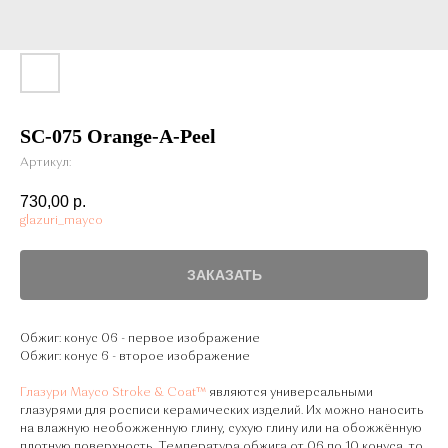
SC-075 Orange-A-Peel
Артикул:
730,00
р.
glazuri_mayco
ЗАКАЗАТЬ
Обжиг: конус 06 - первое изображение
Обжиг: конус 6 - второе изображение
Глазури Mayco Stroke & Coat™
являются универсальными
глазурями для росписи керамических изделий. Их можно наносить
на влажную необожженную глину, сухую глину или на обожжённую
плотную поверхность. Температура обжига от 06 до 10 конуса, то