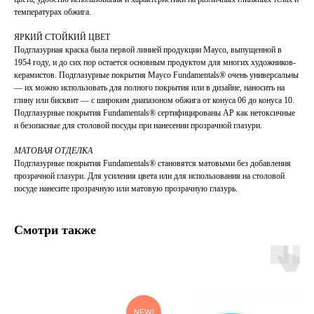
температурах обжига.
ЯРКИЙ СТОЙКИЙ ЦВЕТ
Подглазурная краска была первой линией продукции Mayco, выпущенной в
1954 году, и до сих пор остается основным продуктом для многих художников-
керамистов. Подглазурные покрытия Mayco Fundamentals® очень универсальны
— их можно использовать для полного покрытия или в дизайне, наносить на
глину или бисквит — с широким диапазоном обжига от конуса 06 до конуса 10.
Подглазурные покрытия Fundamentals® сертифицированы AP как нетоксичные
и безопасные для столовой посуды при нанесении прозрачной глазури.
МАТОВАЯ ОТДЕЛКА
Подглазурные покрытия Fundamentals® становятся матовыми без добавления
прозрачной глазури. Для усиления цвета или для использования на столовой
посуде нанесите прозрачную или матовую прозрачную глазурь.
Смотри также
NEW!