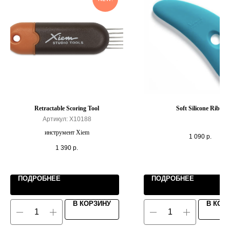
Retractable Scoring Tool
Soft Silicone Rib 6
Артикул:
X10188
инструмент Xiem
1 090
р.
1 390
р.
ПОДРОБНЕЕ
ПОДРОБНЕЕ
В КОРЗИНУ
В КОР