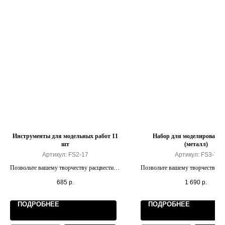
Инструменты для модельных работ 11
Набор для моделирования
шт
(металл)
Артикул:
FS2-17
Артикул:
FS3-7
Позвольте вашему творчеству расцвести на
Позвольте вашему творчеству ра
полную мощность.
полную мощность.
685
р.
1 690
р.
ПОДРОБНЕЕ
ПОДРОБНЕЕ