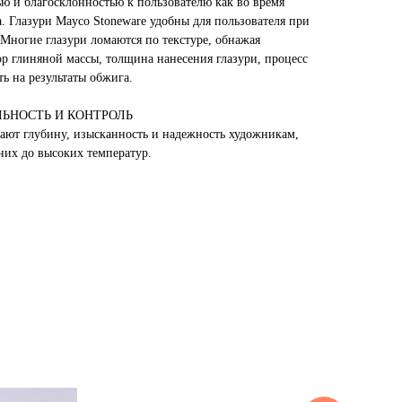
ю и благосклонностью к пользователю как во время
а. Глазури Mayco Stoneware удобны для пользователя при
 Многие глазури ломаются по текстуре, обнажая
ор глиняной массы, толщина нанесения глазури, процесс
ть на результаты обжига.
ЬНОСТЬ И КОНТРОЛЬ
гают глубину, изысканность и надежность художникам,
них до высоких температур.