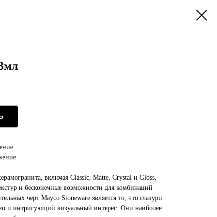
73мл
Ь
жение
ажение
рамогранита, включая Classic, Matte, Crystal и Gloss,
текстур и бесконечные возможности для комбинаций
тельных черт Mayco Stoneware является то, что глазури
тво и интригующий визуальный интерес. Они наиболее