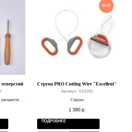
NEW!
 отверстий
Струна PRO Cutting Wire "Excellent"
0
Артикул:
X10281
 расцвести на
Струна
ь.
1 390
р.
ПОДРОБНЕЕ