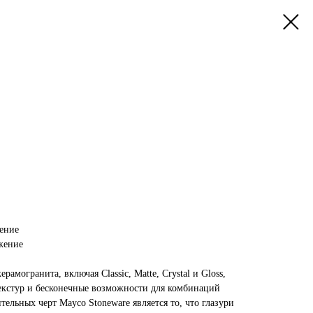
жение
ажение
рамогранита, включая Classic, Matte, Crystal и Gloss,
текстур и бесконечные возможности для комбинаций
тельных черт Mayco Stoneware является то, что глазури