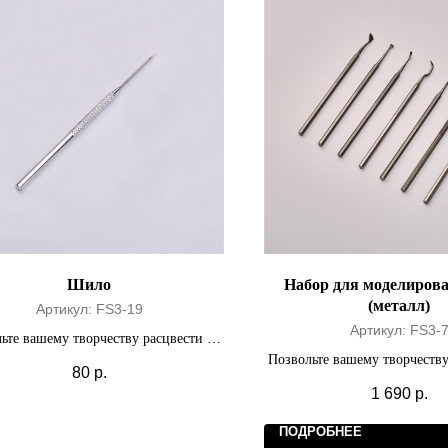
Шило
Набор для моделиров
(металл)
Артикул:
FS3-19
Артикул:
FS3-
ьте вашему творчеству расцвести на
полную мощность.
Позвольте вашему творчеству
80
р.
полную мощност
1 690
р.
ПОДРОБНЕЕ