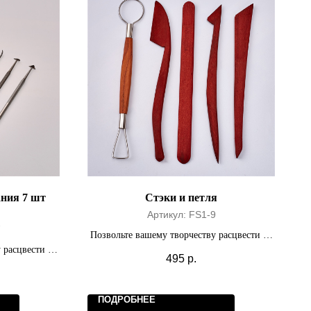
ания 7 шт
Стэки и петля
Артикул:
FS1-9
7
Позвольте вашему творчеству расцвести на
 расцвести на
полную мощность.
495
р.
ь.
ПОДРОБНЕЕ