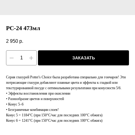
PC-24 473мл
2 950
р.
ЗАКАЗАТЬ
Серия глазурей Potter's Choice была разработана специально для гончаров! Эти
потрясающие глазури добавляют плавные цвета и эффекты к гладкой или
текстурированной посуде с оптимальными результатами при конусности 5/6.
• Эффекты восстановления при окислении
• Разнообразие цветов и поверхностей
• Конус 5–6
• Безграничные комбинации слоев!
Конус 5 = 1184°C (при 150°C/час для последних 100°C обжига)
Конус 6 = 1241°C (при 150°C/час для последних 100°C обжига)