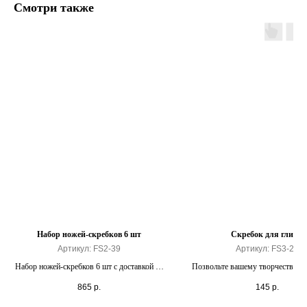
Смотри также
Набор ножей-скребков 6 шт
Скребок для глины
Артикул:
FS2-39
Артикул:
FS3-24
Набор ножей-скребков 6 шт с доставкой по
Позвольте вашему творчеству ра
России. Качественные керамические
полную мощность.
865
р.
145
р.
инструменты