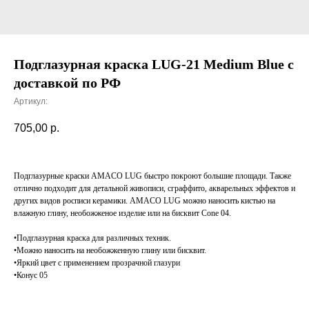
Подглазурная краска LUG-21 Medium Blue с
доставкой по РФ
Артикул:
705,00
р.
Подглазурные краски AMACO LUG быстро покроют большие площади. Также
отлично подходит для детальной живописи, сграффито, акварельных эффектов и
других видов росписи керамики. AMACO LUG можно наносить кистью на
влажную глину, необожженое изделие или на бисквит Cone 04.
•Подглазурная краска для различных техник.
•Можно наносить на необожженную глину или бисквит.
•Яркий цвет с применением прозрачной глазури
•Конус 05