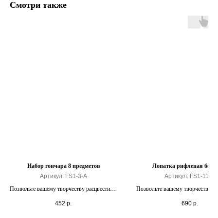
Смотри также
Набор гончара 8 предметов
Лопатка рифленая бол
Артикул:
FS1-3-A
Артикул:
FS1-11-C
Позвольте вашему творчеству расцвести на
Позвольте вашему творчеству ра
полную мощность
полную мощность.
452
р.
690
р.