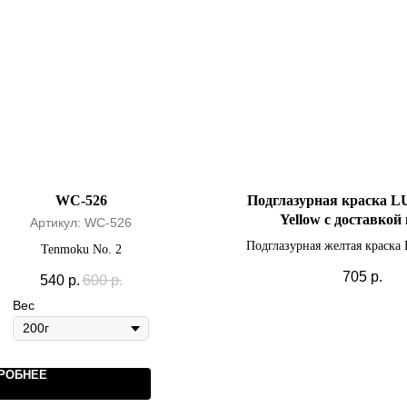
WC-526
Подглазурная краска LU
Yellow с доставкой
Артикул:
WC-526
Подглазурная желтая краска
Tenmoku No. 2
Yellow с доставкой по
705
р.
540
р.
600
р.
Вес
РОБНЕЕ